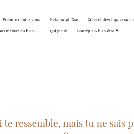
Prendre rendez-vous
Métamorph'Ose
Créer et développer son ac
Se former aux métiers du bien-être
Qui je suis
Boutique & bien-être
i te ressemble, mais tu ne sais