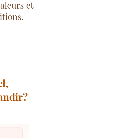
valeurs et
tions.
l,
randir?