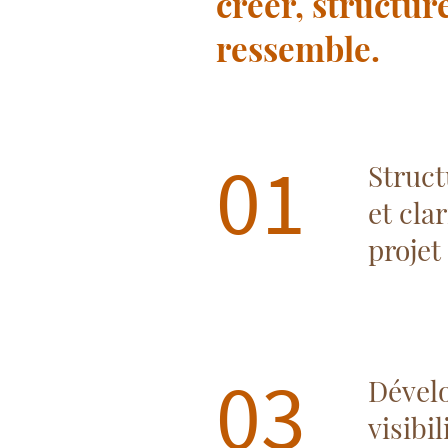
créer, structur
ressemble.
01
Struct
et cla
projet
03
Dével
visibil