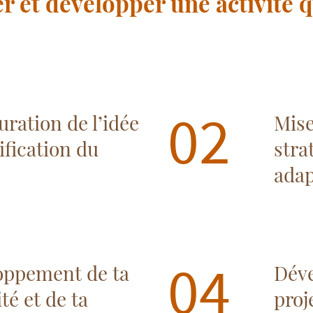
er et développer une activité q
02
uration de l’idée
Mise
rification du
stra
adap
04
oppement de ta
Dév
ité et de ta
proj