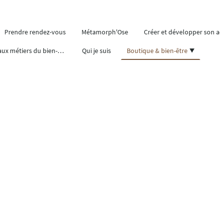
Prendre rendez-vous
Métamorph'Ose
Créer et développer son ac
Se former aux métiers du bien-être
Qui je suis
Boutique & bien-être