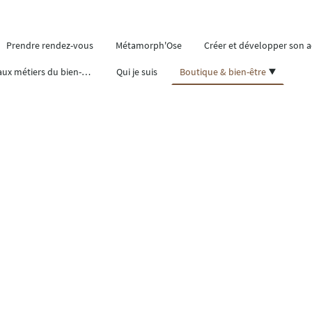
Prendre rendez-vous
Métamorph'Ose
Créer et développer son ac
Se former aux métiers du bien-être
Qui je suis
Boutique & bien-être