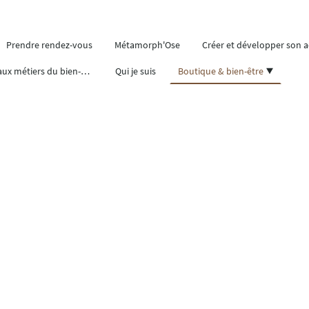
Prendre rendez-vous
Métamorph'Ose
Créer et développer son ac
Se former aux métiers du bien-être
Qui je suis
Boutique & bien-être